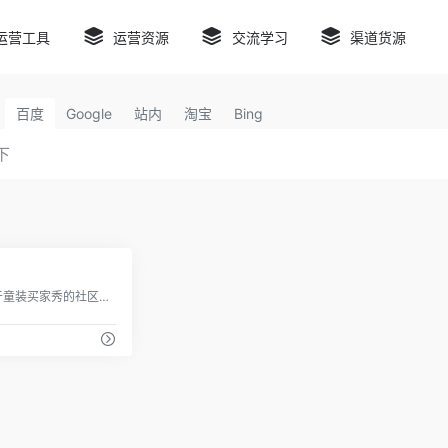
运营工具
运营资源
交流学习
渠道货源
百度
Google
站内
淘宝
Bing
0
童装买家秀是一个专注于童装买家秀的社区平台，为童装爱好者和商家提供了一个展示和分享的空间。